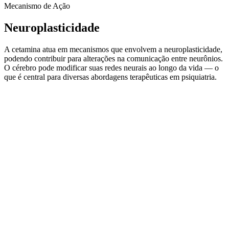
Mecanismo de Ação
Neuroplasticidade
A cetamina atua em mecanismos que envolvem a neuroplasticidade,
podendo contribuir para alterações na comunicação entre neurônios.
O cérebro pode modificar suas redes neurais ao longo da vida — o
que é central para diversas abordagens terapêuticas em psiquiatria.
Elegibilidade
Quem pode se beneficiar?
Entenda se o tratamento com Cetamina é adequado para você