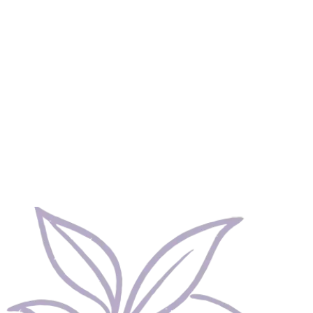
Dr. Eduardo Molitor
Anestesiologista · CRM-SP 80496 · RQE 45268
Médico Anestesiologista formado pela UNICAMP (1989–1994)
com Residência Médica na UNICAMP (1995–1997).
Atuando na Anestesiologia há 30 anos, em hospitais privados de
São Paulo, com vasta experiência em procedimentos anestésicos de
alta complexidade.