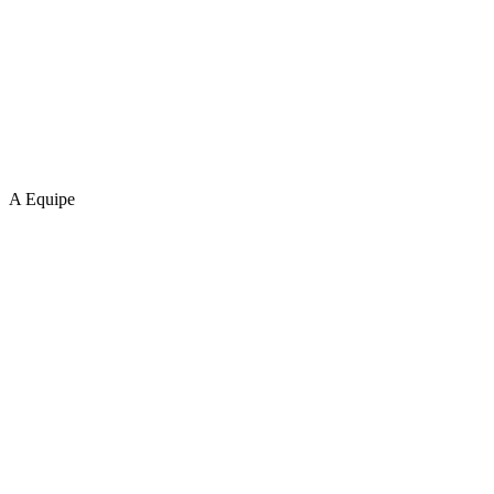
A Equipe
Dr. José Guilherme Giocondo