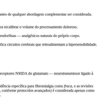
tes antes de qualquer abordagem complementar ser considerada.
para recalibrar o volume do processamento doloroso.
 endorfinas — analgésicos naturais do próprio corpo.
ca circuitos cerebrais que retroalimentam a hipersensibilidade.
os receptores NMDA do glutamato — neurotransmissor ligado à
vidência específica para fibromialgia como
fraca
, e as revisões
ína, conforme protocolos avançados) é considerada apenas como
.