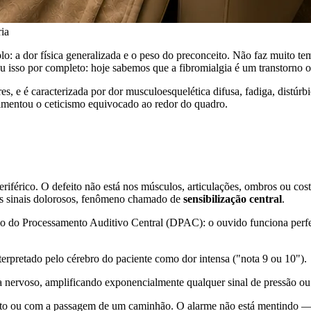
ria
o: a dor física generalizada e o peso do preconceito. Não faz muito te
isso por completo: hoje sabemos que a fibromialgia é um transtorno or
, e é caracterizada por dor musculoesquelética difusa, fadiga, distúr
limentou o ceticismo equivocado ao redor do quadro.
eriférico. O defeito não está nos músculos, articulações, ombros ou co
 os sinais dolorosos, fenômeno chamado de
sensibilização central
.
io do Processamento Auditivo Central (DPAC): o ouvido funciona perfei
nterpretado pelo cérebro do paciente como dor intensa ("nota 9 ou 10").
 nervoso, amplificando exponencialmente qualquer sinal de pressão ou
ento ou com a passagem de um caminhão. O alarme não está mentindo —