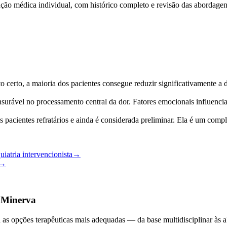
iação médica individual, com histórico completo e revisão das abordagens
o certo, a maioria dos pacientes consegue reduzir significativamente a 
urável no processamento central da dor. Fatores emocionais influenci
s pacientes refratários e ainda é considerada preliminar. Ela é um com
iatria intervencionista
→
→
a Minerva
á as opções terapêuticas mais adequadas — da base multidisciplinar às