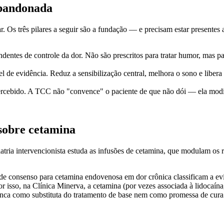
abandonada
inar. Os três pilares a seguir são a fundação — e precisam estar presen
ndentes de controle da dor. Não são prescritos para tratar humor, mas 
l de evidência. Reduz a sensibilização central, melhora o sono e libera
percebido. A TCC não "convence" o paciente de que não dói — ela modifi
 sobre cetamina
iatria intervencionista estuda as infusões de cetamina, que modulam 
es de consenso para cetamina endovenosa em dor crônica classificam a e
 Por isso, na Clínica Minerva, a cetamina (por vezes associada à lidoca
nunca como substituta do tratamento de base nem como promessa de cura