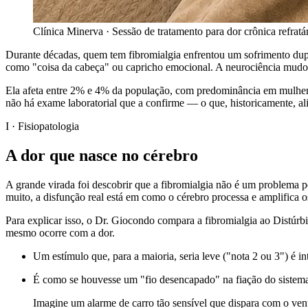
Clínica Minerva · Sessão de tratamento para dor crônica refratá
D
urante décadas, quem tem fibromialgia enfrentou um sofrimento dupl
como "coisa da cabeça" ou capricho emocional. A neurociência mudou 
Ela afeta entre 2% e 4% da população, com predominância em mulheres
não há exame laboratorial que a confirme — o que, historicamente, a
I · Fisiopatologia
A dor que nasce no cérebro
A grande virada foi descobrir que a fibromialgia não é um problema p
muito, a disfunção real está em como o cérebro processa e amplifica
Para explicar isso, o Dr. Giocondo compara a fibromialgia ao Distúrb
mesmo ocorre com a dor.
Um estímulo que, para a maioria, seria leve ("nota 2 ou 3") é i
É como se houvesse um "fio desencapado" na fiação do sistema
Imagine um alarme de carro tão sensível que dispara com o v