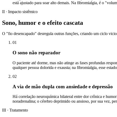
está ajustado para soar alto demais. Na fibromialgia, é o "volu
II · Impacto sistêmico
Sono, humor e o efeito cascata
O "fio desencapado" desregula outras funções, criando um ciclo vicios
01
O sono não reparador
O paciente até dorme, mas não atinge as fases profundas respo
qualquer pessoa dolorida e exausta; na fibromialgia, esse estad
02
A via de mão dupla com ansiedade e depressão
Há correlação neuroquímica bilateral entre dor crônica e humo
noradrenalina; o cérebro deprimido ou ansioso, por sua vez, perd
III · Tratamento